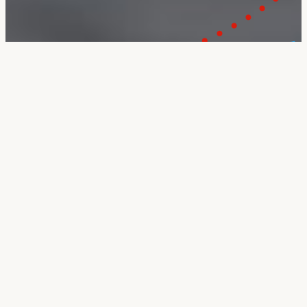
bifos-Tagung:
Nicht neutral!
Haltung zeigen