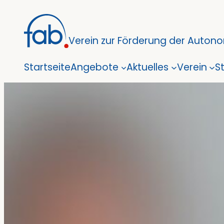
Zum
Inhalt
Verein zur Förderung der Autonom
springen
Startseite
Angebote
Aktuelles
Verein
S