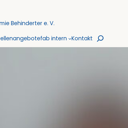
ie Behinderter e. V.
Suchen
tellenangebote
fab intern
Kontakt