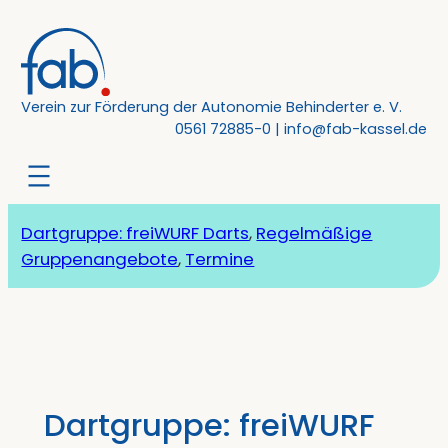
Zum
Inhalt
springen
Verein zur Förderung der Autonomie Behinderter e. V.
0561 72885-0
|
info@fab-kassel.de
Dartgruppe: freiWURF Darts
, 
Regelmäßige
Gruppenangebote
, 
Termine
Dartgruppe: freiWURF