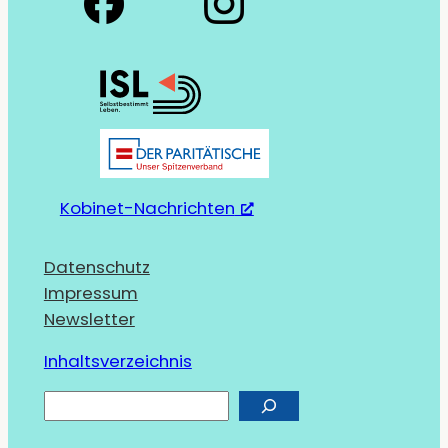
Kobinet-Nachrichten
Datenschutz
Impressum
Newsletter
Inhaltsverzeichnis
S
u
c