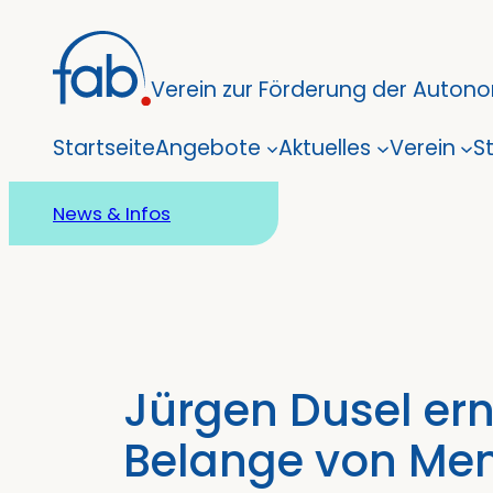
Zum
Inhalt
Verein zur Förderung der Autonom
springen
Startseite
Angebote
Aktuelles
Verein
S
News & Infos
Jürgen Dusel er
Belange von Men