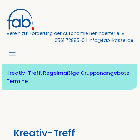
Zum
Inhalt
springen
Verein zur Förderung der Autonomie Behinderter e. V.
0561 72885-0
|
info@fab-kassel.de
Kreativ-Treff
, 
Regelmäßige Gruppenangebote
, 
Termine
Kreativ-Treff