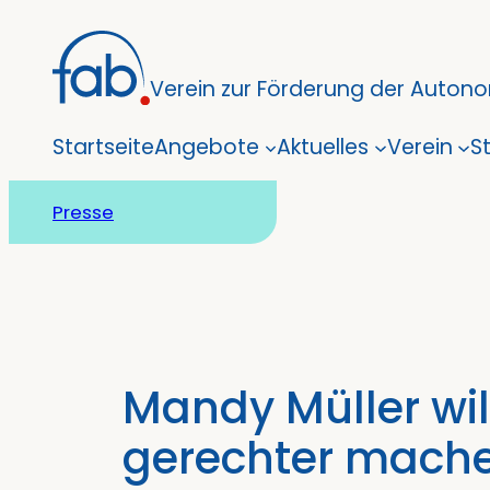
Zum
Inhalt
Verein zur Förderung der Autonom
springen
Startseite
Angebote
Aktuelles
Verein
S
Presse
Mandy Müller will
gerechter mach