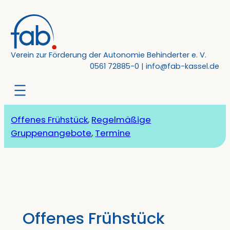
Zum
Inhalt
springen
Verein zur Förderung der Autonomie Behinderter e. V.
0561 72885-0
|
info@fab-kassel.de
Offenes Frühstück
, 
Regelmäßige
Gruppenangebote
, 
Termine
Offenes Frühstück