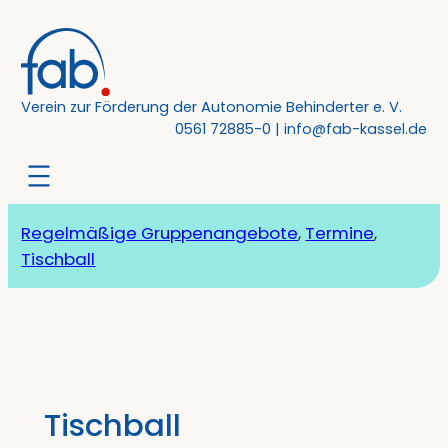
Zum
Inhalt
springen
Verein zur Förderung der Autonomie Behinderter e. V.
0561 72885-0
|
info@fab-kassel.de
Regelmäßige Gruppenangebote
, 
Termine
, 
Tischball
Tischball