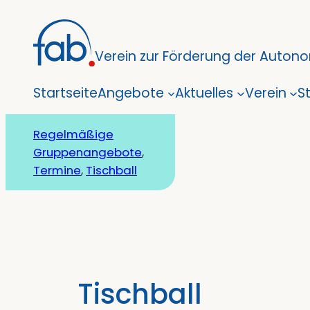
Zum
Inhalt
Verein zur Förderung der Autonom
springen
Startseite
Angebote
Aktuelles
Verein
S
Regelmäßige
Gruppenangebote
, 
Termine
, 
Tischball
Tischball